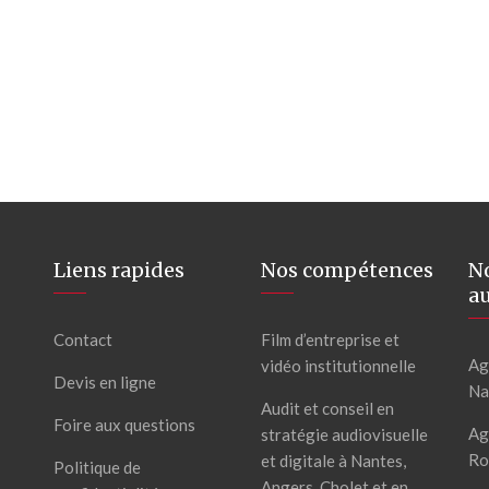
Liens rapides
Nos compétences
N
au
Contact
Film d’entreprise et
Ag
vidéo institutionnelle
Devis en ligne
Na
Audit et conseil en
Foire aux questions
Ag
stratégie audiovisuelle
Ro
et digitale à Nantes,
Politique de
Angers, Cholet et en